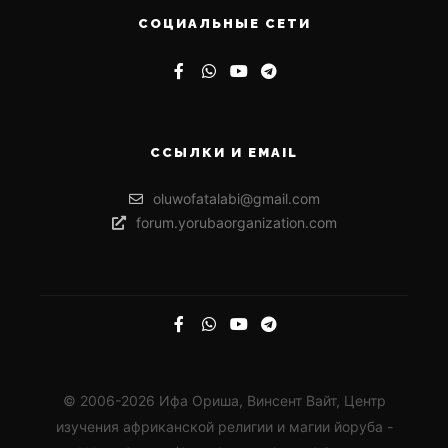
СОЦИАЛЬНЫЕ СЕТИ
ССЫЛКИ И EMAIL
oluwofatalabi@gmail.com
forum.yorubaorganization.com
© 2006-2026 Ифа Ориша, Винсент Вайт, Центр
изучения африканской религии и магии йоруба -