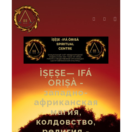
ÌṢẸṢE— IFÁ
ORIṢÀ -
западно-
африканская
магия,
колдовство,
религия -