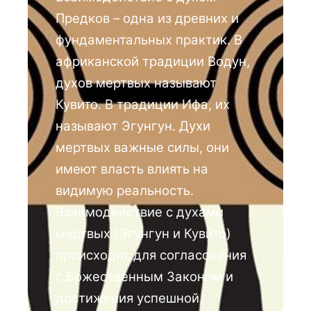
Предков – одна из древних и
фундаментальных практик. В
африканской традиции Водун,
духов мертвых называют
Кувито. В традиции Ифа, их
называют Эгунгун. Духи
мертвых важные силы, они
имеют власть влиять на
видимую реальность.
Взаимодействие с духами
мертвых (Эгунгун и Кувито)
происходит для согласования
с Божественным Законом и
достижения успешной,