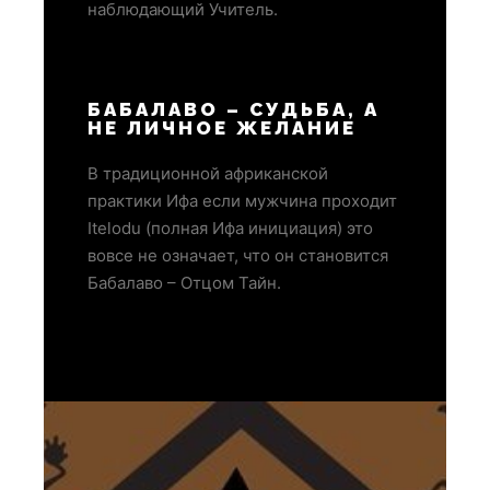
наблюдающий Учитель.
БАБАЛАВО – СУДЬБА, А
НЕ ЛИЧНОЕ ЖЕЛАНИЕ
В традиционной африканской
практики Ифа если мужчина проходит
Itelodu (полная Ифа инициация) это
вовсе не означает, что он становится
Бабалаво – Отцом Тайн.