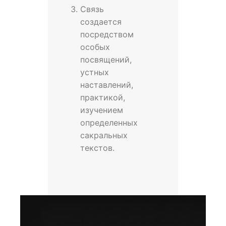
Связь
создается
посредством
особых
посвящений,
устных
наставлений,
практикой,
изучением
определенных
сакральных
текстов.