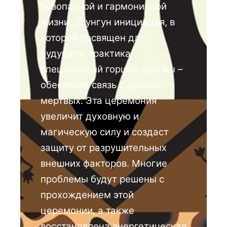
безопасной и гармоничной
жизни. Эгунгун инициация, в
которой посвящен для
будущего практика
специальный горшок Opa Iku –
обеспечит связь с духами
мертвых. Эта церемония
увеличит духовную и
магическую силу и создаст
защиту от разрушительных
внешних факторов. Многие
проблемы будут решены с
прохождением этой
церемонии, а также
восстановлена энергетическая