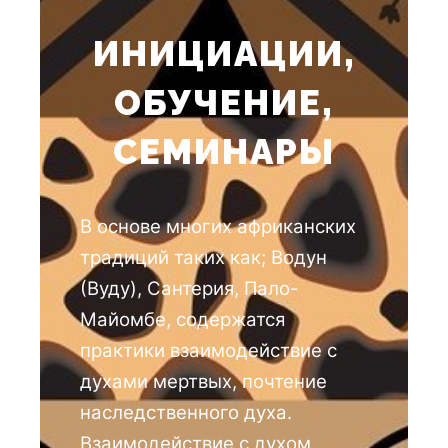
ИНИЦИАЦИИ,
ОБУЧЕНИЕ,
СЕМИНАРЫ
В основе многих африканских
традиций таких как; Водун
(Вуду), Сантерия, Пало-
Майомбе, содержатся
практики взаимодействие с
духами мертвых, почтение
наследственного духа.
Взаимодействие с духом