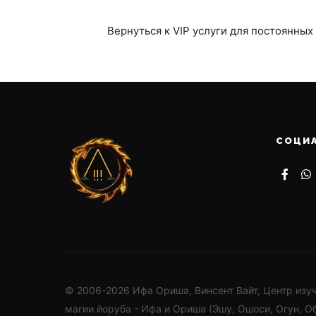
Вернуться к VIP услуги для постоянных
СОЦИ
© 2006-2026 Ифа Ориша, Винсент Вайт, Центр изу
магии йоруба - Ифа и Ориша (Эшу, Ошоси, Огун, О