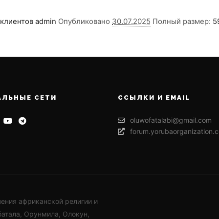
 клиентов
admin
Опубликовано
30.07.2025
Полный размер:
5
АЛЬНЫЕ СЕТИ
ССЫЛКИ И EMAIL
oluwofatalabi@gmail.com
forum.yorubaorganization.
чения африканской религии и
батала, Орунмила, Олокун,