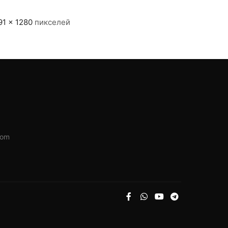
91 × 1280
пикселей
com