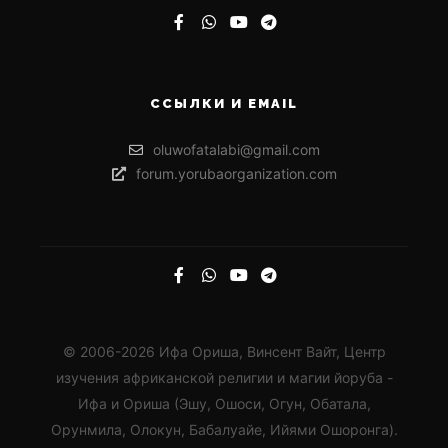
ССЫЛКИ И EMAIL
oluwofatalabi@gmail.com
forum.yorubaorganization.com
© 2006-2026 Ифа Ориша, Винсент Вайт, Центр
изучения африканской религии и магии йоруба -
Ифа и Ориша (Эшу, Ошоси, Огун, Обатала,
Орунмила, Олокун, Бабалуайе, Ийями Ошоронга).