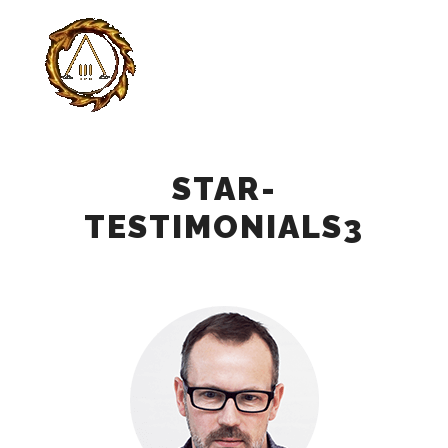
Главно
Найти
Больше инф
STAR-
TESTIMONIALS3