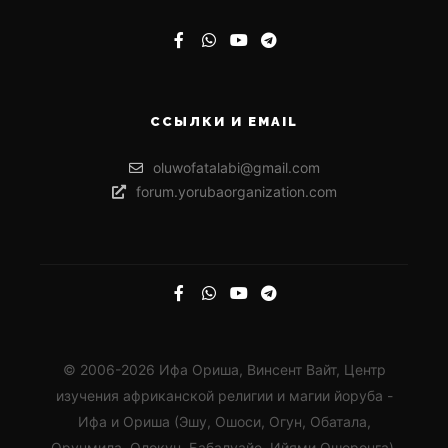
ССЫЛКИ И EMAIL
oluwofatalabi@gmail.com
forum.yorubaorganization.com
© 2006-2026 Ифа Ориша, Винсент Вайт, Центр
изучения африканской религии и магии йоруба -
Ифа и Ориша (Эшу, Ошоси, Огун, Обатала,
Орунмила, Олокун, Бабалуайе, Ийями Ошоронга).