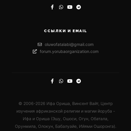
ССЫЛКИ И EMAIL
oluwofatalabi@gmail.com
forum.yorubaorganization.com
© 2006-2026 Ифа Ориша, Винсент Вайт, Центр
изучения африканской религии и магии йоруба -
Ифа и Ориша (Эшу, Ошоси, Огун, Обатала,
Орунмила, Олокун, Бабалуайе, Ийями Ошоронга).