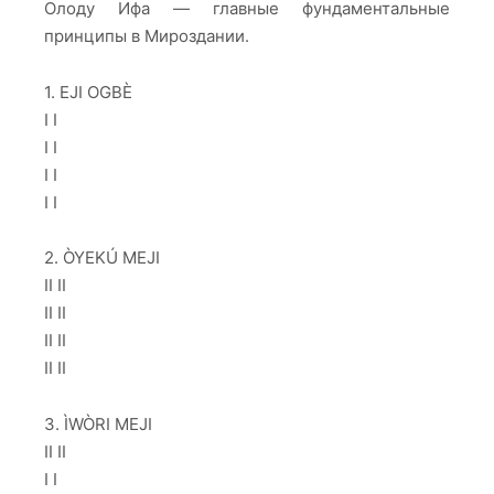
Олоду Ифа — главные фундаментальные
принципы в Мироздании.
1. EJI OGBÈ
I I
I I
I I
I I
2. ÒYEKÚ MEJI
II II
II II
II II
II II
3. ÌWÒRI MEJI
II II
I I