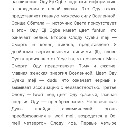
расширение. Оду Eji Ogbe содержит информацию
о рождении и новой жизни. Это Оду также
представляет главную мужскую силу Вселенной.
Ориша Обатала — источник Света присутствует
в этом Оду. Eji Ogbe имеет цвет funfun, что
означает белый. Второе Олоду Oyeku meji —
Смерть и конец циклов, представлено 8
двойными вертикальными линиями (II), слово
Oyeku произошло от Yeye Iku, что означает Мать
Смерти. Оду представляет Тьму и сжатие,
главная женская энергия Вселенной. Цвет Оду
Oyeku meji — dudu, что означает черный и
вызывает ассоциацию с неизвестностью. Третье
Олоду — Iwori meji, цвет Оду красный, главная
энергия Оду — преобразование. Человеческая
Душа пройдя алхимический огонь
преобразования в Iwori meji, возродится в Odi
meji четвертом Олоду Ифа. Первые четыре