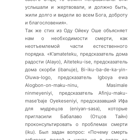
услышали и жертвовали, и должно быть,
жили долго и видели во всем Бога, доброту
и благословения».
Так же стих из Оду Ойеку Оше объясняет
нам о необходимости смерти, как
неотъемлемой части естественного
порядка. «K’amateteku, предсказатель дома
радости (Alayo), Aiteteku-ise, предсказатель
дома скорби (ibanuje), Bi-iku-ba-de-ka-yin-
Oluwa-logo, предсказатель Igboya ewa
Alogbon-on-maku-ninu, Masimale
ninmeyeniyi, предсказатель Afinju-maku-
mase’baje Oyekeseniyi, предсказавший Ифа
для мудрецов (eniyan-sasa), которые
пригласили Бабалаво (Отцов Тайн)
проконсультировать о проблемах смерти
(iku). Был задан вопрос: «Почему смерть
забирает людей и никто не в силах ее