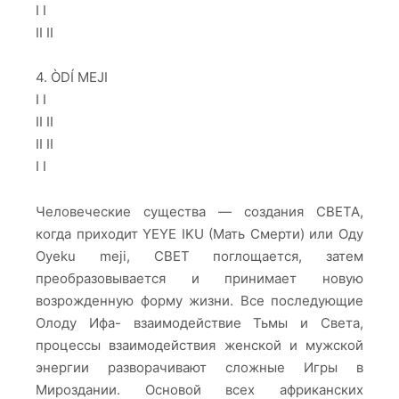
I I
II II
4. ÒDÍ MEJI
I I
II II
II II
I I
Человеческие существа — создания СВЕТА,
когда приходит YEYE IKU (Мать Смерти) или Оду
Oyeku meji, СВЕТ поглощается, затем
преобразовывается и принимает новую
возрожденную форму жизни. Все последующие
Олоду Ифа- взаимодействие Тьмы и Света,
процессы взаимодействия женской и мужской
энергии разворачивают сложные Игры в
Мироздании. Основой всех африканских