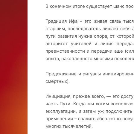
В конечном итоге существует шанс по
Традиция Ифа – это живая связь тыся
старшим, последователь лишает себя а
пути развития нужна опора, от которо
авторитет учителей и линия переда
преемственности и передачи аше (силы
опыта, накопленного многими поколен
Предсказание и ритуалы инициированн
смертных).
Инициация, прежде всего, — это дост
часть Пути. Когда мы хотим воспольз
эксплуатации, а затем уж подключить
применении – спалить абсолютно новую
многих тысячелетий.