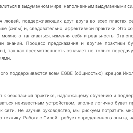
селиться в выдуманном мире, наполненным выдуманными си
ч людей, поддерживающих друг друга во всех пластах р
ше (силы) и, следовательно, эффективной практики. Это со
й можно отталкиваться, изменяя себя и реальность. Эта о
чи знаний. Процесс предсказания и другие практики бу
), так как преемственность означает не только передачу
иями.
ого поддерживаются всем EGBE (общностью) жрецов Икол
уп к безопасной практике, надлежащему обучению и поддер
оваться неизвестным устройством, вполне логично будет п
 к сети. Не изучив руководство, мы рискуем потратить мн
 технику. Работа с Силой требует определенного опыта, 