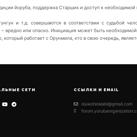
адиции йоруба, поддержка Старших и доступ к необходимой
нгун и т.д. совершаются в соответствии с судьбой чел
о – вредно или опасно. Инициация может быть необходимой,
 который работает с Орунмила, кто в свою очередь, являет
АЛЬНЫЕ СЕТИ
ССЫЛКИ И EMAIL
oluwofatalabi@gmail.com
forum.yorubaorganization.