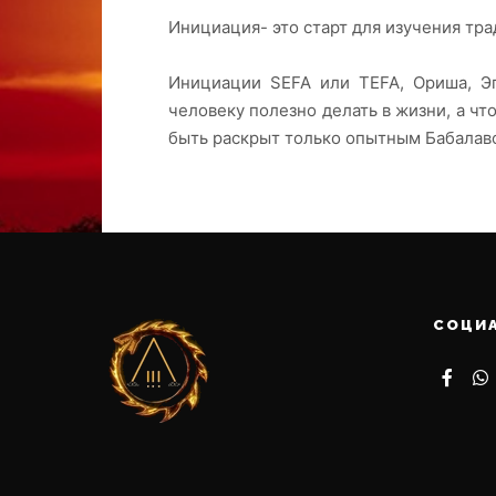
Инициация- это старт для изучения тр
Инициации SEFA или TEFA, Ориша, Эгу
человеку полезно делать в жизни, а чт
быть раскрыт только опытным Бабалаво,
СОЦИ