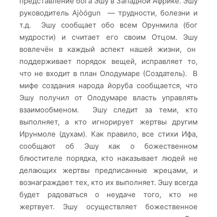
представление бога Эшу в Западной Африке. Эшу
руководитель Ajòógun — трудности, болезни и
т.д. Эшу сообщает обо всем Орунмила (бог
мудрости) и считает его своим Отцом. Эшу
вовлечён в каждый аспект нашей жизни, он
поддерживает порядок вещей, исправляет то,
что не входит в план Олодумаре (Создатель). В
мифе создания народа йоруба сообщается, что
Эшу получил от Олодумаре власть управлять
взаимообменом. Эшу следит за теми, кто
выполняет, а кто игнорирует жертвы другим
Ирунмоле (духам). Как правило, все стихи Ифа,
сообщают об Эшу как о божественном
блюстителе порядка, кто наказывает людей не
делающих жертвы предписанные жрецами, и
вознаграждает тех, кто их выполняет. Эшу всегда
будет радоваться о неудаче того, кто не
жертвует. Эшу осуществляет божественное