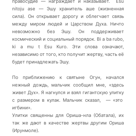
правосудие — награждает и наказывает. Esu
nitoju ase — Эшу хранитель аше (жизненная
сила). Он открывает дорогу и облегчает связь
между миром людей и Царством Духа. Ничто
невозможно без Эшу. Он поддерживает
космический и социальный порядок. Bi a ba rubo,
ki a mu t Esu Kuro. Эти слова означают,
независимо от того, кто получит жертву, часть её
будет принадлежать Эшу.
По приближению к святыне Огун, начался
нежный дождь, мальчик сообщил мне, «здесь
живет Дух». Я нагнулся и взял гигантскую улитку
с размером в кулак. Мальчик сказал, — «это
игбини».
Улитки священны для Ориша-нла (Обатала), их
так же дают в качестве жертвы другим Ориша
(Ирунмоле).