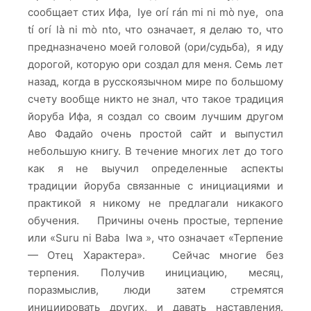
сообщает стих Ифа, Iye orí rán mi ni mò nye, ona
tí orí là ni mò nto, что означает, я делаю то, что
предназначено моей головой (ори/судьба), я иду
дорогой, которую ори создал для меня. Семь лет
назад, когда в русскоязычном мире по большому
счету вообще никто не знал, что такое традиция
йоруба Ифа, я создал со своим лучшим другом
Аво Фадайо очень простой сайт и выпустил
небольшую книгу. В течение многих лет до того
как я не выучил определенные аспекты
традиции йоруба связанные с инициациями и
практикой я никому не предлагали никакого
обучения. Причины очень простые, терпение
или «Suru ni Baba Iwa », что означает «Терпение
— Отец Характера». Сейчас многие без
терпения. Получив инициацию, месяц,
поразмыслив, люди затем стремятся
инициировать других, и давать наставления.