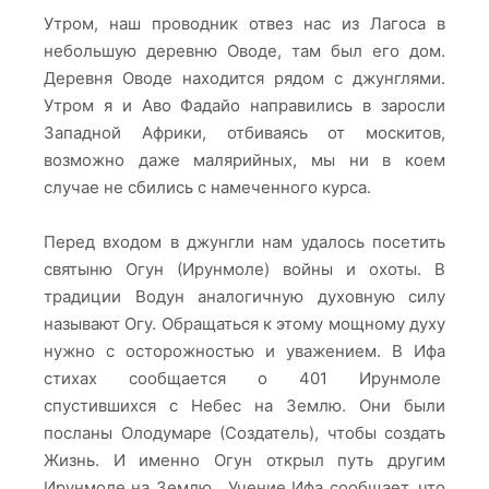
Утром, наш проводник отвез нас из Лагоса в
небольшую деревню Оводе, там был его дом.
Деревня Оводе находится рядом с джунглями.
Утром я и Аво Фадайо направились в заросли
Западной Африки, отбиваясь от москитов,
возможно даже малярийных, мы ни в коем
случае не сбились с намеченного курса.
Перед входом в джунгли нам удалось посетить
святыню Огун (Ирунмоле) войны и охоты. В
традиции Водун аналогичную духовную силу
называют Огу. Обращаться к этому мощному духу
нужно с осторожностью и уважением. В Ифа
стихах сообщается о 401 Ирунмоле
спустившихся с Небес на Землю. Они были
посланы Олодумаре (Создатель), чтобы создать
Жизнь. И именно Огун открыл путь другим
Ирунмоле на Землю. Учение Ифа сообщает, что