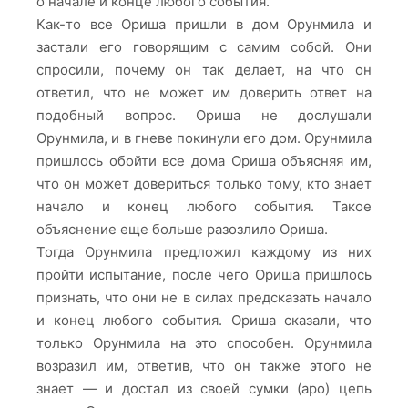
о начале и конце любого события.
Как-то все Ориша пришли в дом Орунмила и
застали его говорящим с самим собой. Они
спросили, почему он так делает, на что он
ответил, что не может им доверить ответ на
подобный вопрос. Ориша не дослушали
Орунмила, и в гневе покинули его дом. Орунмила
пришлось обойти все дома Ориша объясняя им,
что он может довериться только тому, кто знает
начало и конец любого события. Такое
объяснение еще больше разозлило Ориша.
Тогда Орунмила предложил каждому из них
пройти испытание, после чего Ориша пришлось
признать, что они не в силах предсказать начало
и конец любого события. Ориша сказали, что
только Орунмила на это способен. Орунмила
возразил им, ответив, что он также этого не
знает — и достал из своей сумки (apo) цепь