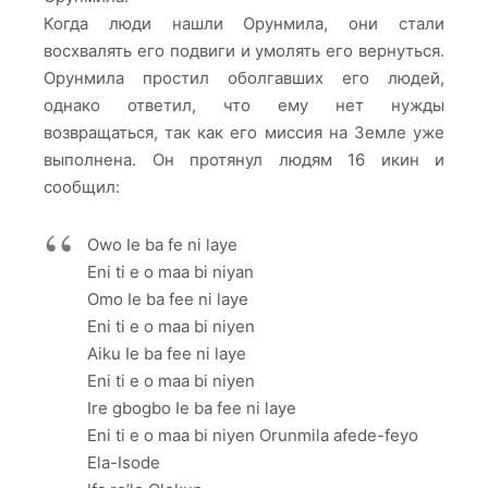
Когда люди нашли Орунмила, они стали
восхвалять его подвиги и умолять его вернуться.
Орунмила простил оболгавших его людей,
однако ответил, что ему нет нужды
возвращаться, так как его миссия на Земле уже
выполнена. Он протянул людям 16 икин и
сообщил:
Owo Ie ba fe ni laye
Eni ti e o maa bi niyan
Omo Ie ba fee ni laye
Eni ti e o maa bi niyen
Aiku Ie ba fee ni laye
Eni ti e o maa bi niyen
Ire gbogbo Ie ba fee ni laye
Eni ti e o maa bi niyen Orunmila afede-feyo
Ela-Isode