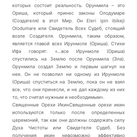
которых состоит реальность. Орунмила – это
Ориша, который принес законы Олодумаре
(Создателя) в этот Мир. Он Eleri ipin ibikeji
Olodumare или Свидетель Всех Судеб, стоящий
возле Создателя. Орунмила, таким образом,
является главой всех Ирунмоле (Ориша). Стихи
Ифа говорят: «…все Ирунмоле (Ориша)
спустились на Землю после Орунмила (Эла).
Орунмила создал Землю и первым шагнул на
нее. Он не позволил ни одному из Ирунмоле
(Ориша) спуститься на Землю, пока он не взял
все, что они принесли, и не дал каждому из них
то, что считал нужным и необходимым».
Священные Орехи ИкинСвященные орехи икин
используются только после определенных
церемоний, так как они должны содержать силу
Духа Чистоты или Свидетеля Судеб. Без
получения икин невозможно эффективно