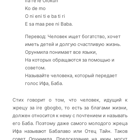
Ifa re’le Olokun
Ko de mo
O ni eni ti e ba ti ri
E sa maa pee ni Baba.
Перевод: Человек ищет богатство, хочет
иметь детей и долгую счастливую жизнь.
Орунмила понимает все языки,
На которых обращаются за помощью и
советом.
Называйте человека, который передает
голос Ифа, Баба.
Стих говорит о том, что человек, идущий к
жрецу за ire gbogbo, то есть за благами жизни,
должен относится к нему с почтением и называть
его Баба. Поэтому даже самого молодого жреца
Ифа называют Бабалаво или Отец Тайн. Таков
совет Орунмила. Предсказание на икин могут