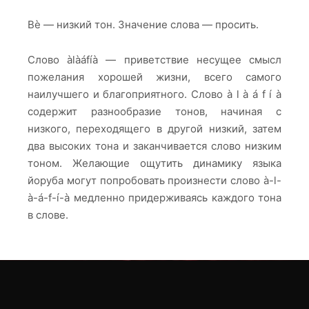
Bè — низкий тон. Значение слова — просить.
Слово àlàáfíà — приветствие несущее смысл
пожелания хорошей жизни, всего самого
наилучшего и благоприятного. Слово à l à á f í à
содержит разнообразие тонов, начиная с
низкого, переходящего в другой низкий, затем
два высоких тона и заканчивается слово низким
тоном. Желающие ощутить динамику языка
йоруба могут попробовать произнести слово à-l-
à-á-f-í-à медленно придерживаясь каждого тона
в слове.