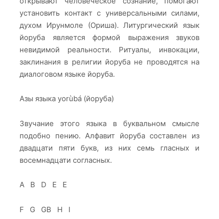
открывают человеческое сознание, помогают
установить контакт с универсальными силами,
духом Ирунмоле (Ориша). Литургический язык
йоруба является формой выражения звуков
невидимой реальности. Ритуалы, инвокации,
заклинания в религии йоруба не проводятся на
диалоговом языке йоруба.
Азы языка yorùbá (йоруба)
Звучание этого языка в буквальном смысле
подобно пению. Алфавит йоруба составлен из
двадцати пяти букв, из них семь гласных и
восемнадцати согласных.
A B D E E
F G GB H I