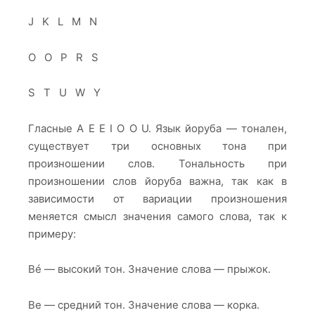
J K L M N
O O P R S
S T U W Y
Гласные A E E I O O U. Язык йоруба — тонален,
существует три основных тона при
произношении слов. Тональность при
произношении слов йоруба важна, так как в
зависимости от вариации произношения
меняется смысл значения самого слова, так к
примеру:
Bé — высокий тон. Значение слова — прыжок.
Be — средний тон. Значение слова — корка.