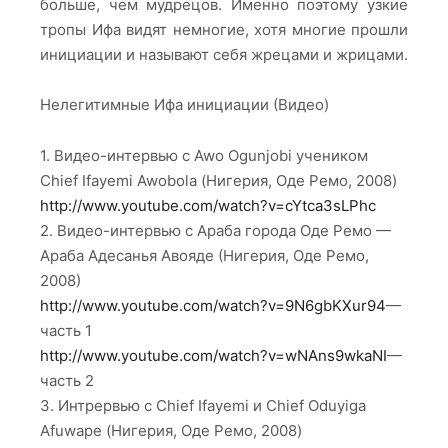
больше, чем мудрецов. Именно поэтому узкие
тропы Ифа видят немногие, хотя многие прошли
инициации и называют себя жрецами и жрицами.
Нелегитимные Ифа инициации (Видео)
1. Видео-интервью с Awo Ogunjobi учеником
Chief Ifayemi Awobola (Нигерия, Оде Ремо, 2008)
http://www.youtube.com/watch?v=cYtca3sLPhc
2. Видео-интервью с Араба города Оде Ремо —
Араба Адесанья Авояде (Нигерия, Оде Ремо,
2008)
http://www.youtube.com/watch?v=9N6gbKXur94
—
часть 1
http://www.youtube.com/watch?v=wNAns9wkaNI
—
часть 2
3. Интрервью с Chief Ifayemi и Chief Oduyiga
Afuwape (Нигерия, Оде Ремо, 2008)