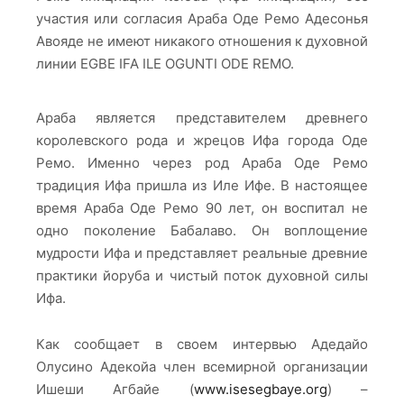
участия или согласия Араба Оде Ремо Адесонья
Авояде не имеют никакого отношения к духовной
линии EGBE IFA ILE OGUNTI ODE REMO.
Араба является представителем древнего
королевского рода и жрецов Ифа города Оде
Ремо. Именно через род Араба Оде Ремо
традиция Ифа пришла из Иле Ифе. В настоящее
время Араба Оде Ремо 90 лет, он воспитал не
одно поколение Бабалаво. Он воплощение
мудрости Ифа и представляет реальные древние
практики йоруба и чистый поток духовной силы
Ифа.
Как сообщает в своем интервью Адедайо
Олусино Адекойа член всемирной организации
Ишеши Агбайе (
www.isesegbaye.org
) –