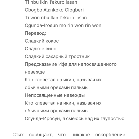
Ti nbu Ikin 1’ekuro lasan
Gbogbo Atankoko Ologberi
Ti won nbu Ikin l’ekuro lasan
Ogunda-Irosun mo rin won rin won
Перевод:
Сладкий кокос
Сладкое вино
Сладкий сахарный тростник
Предсказание Ифа для непосвященного
невежде
Кто клеветал на икин, называя их
обычными орехами пальмы,
Непосвященные невежды
Кто клеветал на икин, называя их
обычными орехами пальмы
Огунда-Иросун, я смеюсь над их глупостью.
Стих сообщает, что никакое оскорбление,