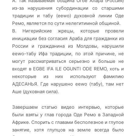
A. Так называемая община Огбе Алара (Россия)
из-за нарушения субординации со старшими
традиции и табу (eewo) духовной линии Оде
Ремо, является по сути нелегитимной общиной.
B. Нигерийские жрецы, которые провели
инициации без согласия Араба для гражданки из
России и гражданина из Молдовы, нарушили
eewo-табу Ифа традиции, по этой причине, не
могут рассматриваться серьезно и больше не
входят в EGBE IFA ILE OGUNTI ODE REMO, хоть и
некоторые из них используют фамилию
АДЕСАНЬЯ. Где нарушено eewo (табу), там нет
Аше (духовная сила).
Завершаем статью видео интервью, которые
были взяты у глав города Оде Ремо в Западной
Африке. Спорить с главами бесполезное и глупое
занятие, хотя глупцов на земле всегда было