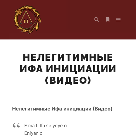
Главно
Найти
Больше инф
НЕЛЕГИТИМНЫЕ
ИФА ИНИЦИАЦИИ
(ВИДЕО)
Нелегитимные Ифа инициации (Видео)
E ma fi Ifa se yeye o
Eniyan o