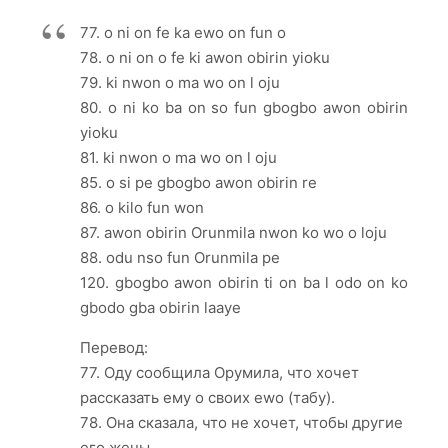
77. o ni on fe ka ewo on fun o
78. o ni on o fe ki awon obirin yioku
79. ki nwon o ma wo on l oju
80. o ni ko ba on so fun gbogbo awon obirin
yioku
81. ki nwon o ma wo on l oju
85. o si pe gbogbo awon obirin re
86. o kilo fun won
87. awon obirin Orunmila nwon ko wo o loju
88. odu nso fun Orunmila pe
120. gbogbo awon obirin ti on ba l odo on ko
gbodo gba obirin laaye
Перевод:
77. Оду сообщила Орумила, что хочет
рассказать ему о своих ewo (табу).
78. Она сказала, что не хочет, чтобы другие
его жены