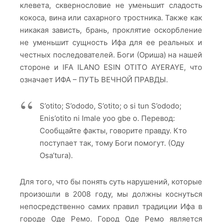
клевета, сквернословие не уменьшит сладость
кокоса, вина или сахарного тростника. Также как
никакая зависть, брань, проклятие оскорбление
не уменьшит сущность Ифа для ее реальных и
честных последователей. Боги (Ориша) на нашей
стороне и IFA ILANO ESIN OTITO AYERAYE, что
означает ИФА – ПУТЬ ВЕЧНОЙ ПРАВДЫ.
S’otito; S’ododo, S’otito; o si tun S’ododo;
Enis’otito ni Imale yoo gbe o. Перевод:
Сообщайте факты, говорите правду. Кто
поступает так, тому Боги помогут. (Оду
Osa’tura).
Для того, что бы понять суть нарушений, которые
произошли в 2008 году, мы должны коснуться
непосредственно самих правил традиции Ифа в
городе Оде Ремо. Город Оде Ремо является