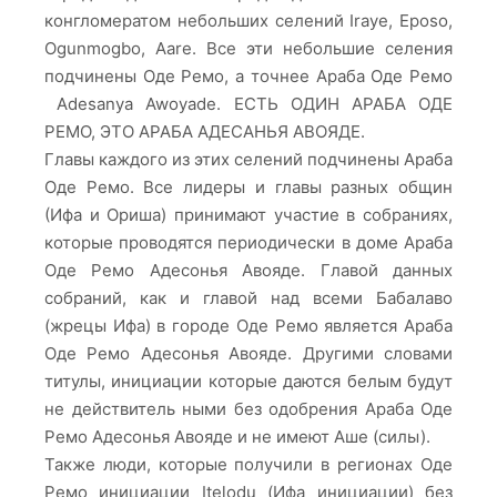
конгломератом небольших селений Iraye, Eposo,
Ogunmogbo, Aare. Все эти небольшие селения
подчинены Оде Ремо, а точнее Араба Оде Ремо
Adesanya Awoyade. ЕСТЬ ОДИН АРАБА ОДЕ
РЕМО, ЭТО АРАБА АДЕСАНЬЯ АВОЯДЕ.
Главы каждого из этих селений подчинены Араба
Оде Ремо. Все лидеры и главы разных общин
(Ифа и Ориша) принимают участие в собраниях,
которые проводятся периодически в доме Араба
Оде Ремо Адесонья Авояде. Главой данных
собраний, как и главой над всеми Бабалаво
(жрецы Ифа) в городе Оде Ремо является Араба
Оде Ремо Адесонья Авояде. Другими словами
титулы, инициации которые даются белым будут
не действитель ными без одобрения Араба Оде
Ремо Адесонья Авояде и не имеют Аше (силы).
Также люди, которые получили в регионах Оде
Ремо инициации Itelodu (Ифа инициации) без