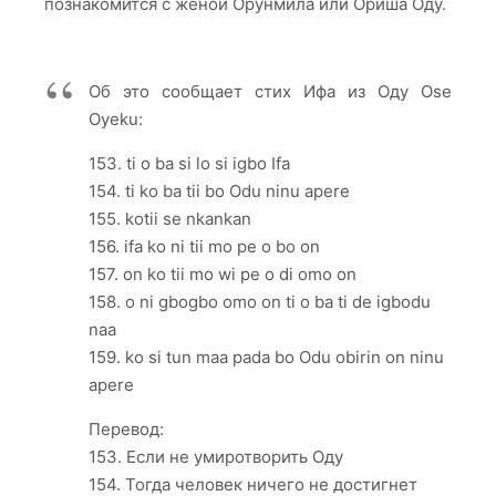
познакомится с женой Орунмила или Ориша Оду.
Об это сообщает стих Ифа из Оду Ose
Oyeku:
153. ti o ba si lo si igbo Ifa
154. ti ko ba tii bo Odu ninu apere
155. kotii se nkankan
156. ifa ko ni tii mo pe o bo on
157. on ko tii mo wi pe o di omo on
158. o ni gbogbo omo on ti o ba ti de igbodu
naa
159. ko si tun maa pada bo Odu obirin on ninu
apere
Перевод:
153. Если не умиротворить Оду
154. Тогда человек ничего не достигнет