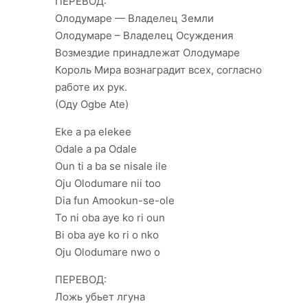
ПЕРЕВОД:
Олодумаре — Владелец Земли
Олодумаре – Владелец Осуждения
Возмездие принадлежат Олодумаре
Король Мира вознаградит всех, согласно
работе их рук.
(Оду Ogbe Ate)
Eke a pa elekee
Odale a pa Odale
Oun ti a ba se nisale ile
Oju Olodumare nii too
Dia fun Amookun-se-ole
To ni oba aye ko ri oun
Bi oba aye ko ri o nko
Oju Olodumare nwo o
ПЕРЕВОД:
Ложь убьет лгуна