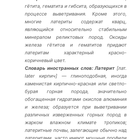
гётита, гематита и гибсита, образующихся в
процессе выветривания. Кроме этого,
многие латериты содержат кварц,
являющийся относительно стабильным
минералом реликтовых пород. Оксиды
железа гётитов и гематитов придают
латеритам характерный красно-
коричневый цвет.
Словарь иностранных слов:
Латерит
[лат.
later кирпич] — глиноподобная, иногда
каменистая кирпично-красная или светло-
бурая горная порода, значительно
обогащенная гидратами окислов алюминия
и железа; образуется при выветривании
различных изверженных горных пород в
жарком влажном климате тропиков
;
латеритные почвы, залегающие обычно над
латеритами, часто имеют мощные профили