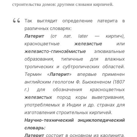
строительства домов: другими словами кирпичей.
Так выглядит определение латерита в
различных словарях:
Латерит
(от лат. later — кирпич),
красноцветные
железистые
или
железисто-глинозёмистые
элювиальные
образования, типичные для влажных
тропических и субтропических областей.
Термин «
Латерит
» впервые применен
английским геологом Ф. Бьюкененом (1807
г.) для обозначения красноцветных
железистых
пород коры выветривания,
употребляемых в Индии и др. странах для
изготовления строительных кирпичей.
Научно-технический энциклопедический
словарь:
Латерит
состоит в основном из каолинита,