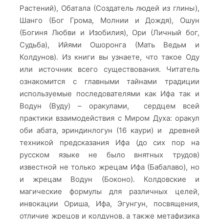
Растений), Обатала (Создатель людей из глины),
Шанго (Бог Грома, Молнии и Дождя), Ошун
(Богиня Любви и Изобилия), Ори (Личный бог,
Судьба), Ийями Ошоронга (Мать Ведьм и
Колдунов). Из книги вы узнаете, что такое Оду
или источник всего существования. Читатель
ознакомится с главными тайнами традиции
используемые последователями как Ифа так и
Водун (Вуду) – оракулами, сердцем всей
практики взаимодействия с Миром Духа: оракул
оби абата, эриндинлогун (16 каури) и древней
техникой предсказания Ифа (до сих пор на
русском языке не было внятных трудов)
известной не только жрецам Ифа (Бабалаво), но
и жрецам Водун (Боконо). Колдовские и
магические формулы для различных целей,
инвокации Ориша, Ифа, Эгунгун, посвящения,
отличие жрецов и колдунов, а также метафизика