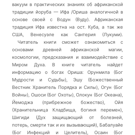
вакуум в практических знаниях об африканской
традиции йоруба — Ифа /Ориша аналогичной в
основе своей с Водун (Вуду). Африканская
традиция Ифа известна на ост. Куба, а так же
США, Венесуэле как Сантерия (Лукуми).
Читатель книги сможет ознакомиться с
основами древней африканской магии,
космологии, предсказания и взаимодействие с
Миром Духа. В книге читатель найдет
информацию о богах Ориша: Орунмила (Бог
Мудрости и Судьбы), Эшу (Божественный
Вестник Хранитель Порядка и Силы), Огун (Бог
Войны), Ошоси (Бог Охоты), Олокун (Бог Океана),
Йемоджа (прибрежное божество), Ойя
(Хранительница Кладбища, богиня перемен),
Шигиди (Дух защищающий от болезней,
потерь, смерти так и их вызывающий), Бабалуайе
(Бог Инфекций и Целитель), Осаин (Бог