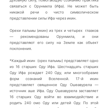
духовную силу, помогающую сознанию практика
связаться с Орунмила (Ифа). Не может быть
никакой речи о чисто символическом
представлении силы Ифа через икин.
Орехи пальмы (икин) из трех и четырех глазков
— рекомендованы Орунмила, и они
представляют его силу на Земле как объект
поклонения.
*Каждый икин (орех пальмы) представляет одно
из 16 старших Оду Ифа. Шестнадцать старших
Оду Ифа рождает 240 Оду, или многообразие
форм сознаний Вселенной. 17-й икин
представляет священное Оду Ошеавурела —
источник аше Ифа. Оду Ошеавурела заставляет
16 старших Оду войти во взаимодействие и
родить 240 омо Оду или детей Оду. По этой