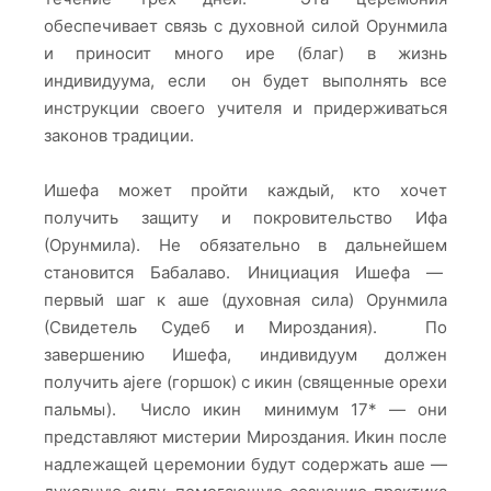
обеспечивает связь с духовной силой Орунмила
и приносит много ире (благ) в жизнь
индивидуума, если он будет выполнять все
инструкции своего учителя и придерживаться
законов традиции.
Ишефа может пройти каждый, кто хочет
получить защиту и покровительство Ифа
(Орунмила). Не обязательно в дальнейшем
становится Бабалаво. Инициация Ишефа —
первый шаг к аше (духовная сила) Орунмила
(Свидетель Судеб и Мироздания). По
завершению Ишефа, индивидуум должен
получить ajere (горшок) с икин (священные орехи
пальмы). Число икин минимум 17* — они
представляют мистерии Мироздания. Икин после
надлежащей церемонии будут содержать аше —