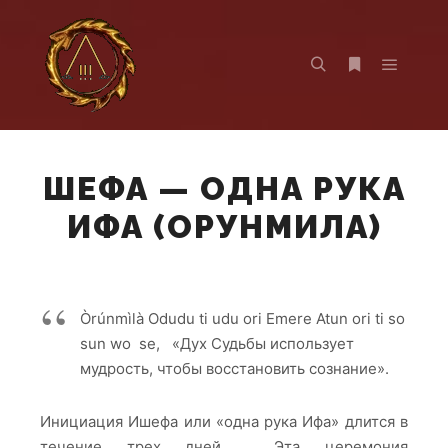
Главно
Найти
Больше инф
ШЕФА — ОДНА РУКА
ИФА (ОРУНМИЛА)
Òrúnmìlà Odudu ti udu ori Emere Atun ori ti so
sun wo se, «Дух Судьбы использует
мудрость, чтобы восстановить сознание».
Инициация Ишефа или «одна рука Ифа» длится в
течение трех дней. Эта церемония