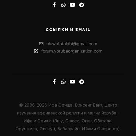
ССЫЛКИ И EMAIL
oluwofatalabi@gmail.com
forum.yorubaorganization.com
© 2006-2026 Ифа Ориша, Винсент Вайт, Центр
изучения африканской религии и магии йоруба -
Ифа и Ориша (Эшу, Ошоси, Огун, Обатала,
Орунмила, Олокун, Бабалуайе, Ийями Ошоронга).