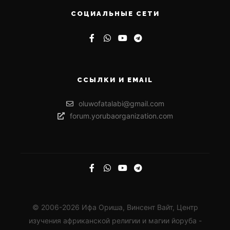
СОЦИАЛЬНЫЕ СЕТИ
ССЫЛКИ И EMAIL
oluwofatalabi@gmail.com
forum.yorubaorganization.com
© 2006-2026 Ифа Ориша, Винсент Вайт, Центр
изучения африканской религии и магии йоруба -