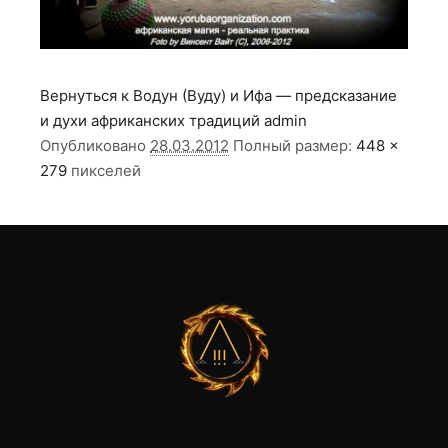
Вернуться к Водун (Вуду) и Ифа — предсказание
и духи африканских традиций
admin
Опубликовано
28.03.2012
Полный размер:
448 ×
279
пикселей