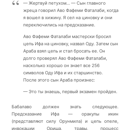
— Жертвуй петухом… — Сын главного
жреца говорил Аво Фафеми Фаталаби, когда
я вошел в хижину. Я сел на циновку и они
переключились на предсказание.
Аво Фафеми Фаталаби мастерски бросил
цепь Ифа на циновку, назвал Оду. Затем сын
Араба взял цепь и стал бросать ее. Он
долго проверял Аво Фафеми Фаталаби,
насколько хорошо он знает все 256
символов Оду Ифа и их старшинство.
После этого сын Араба произнес:
— Это ты знаешь, первый экзамен пройден.
Бабалаво должен знать следующее.
Предсказание Ифа — оракулы икин
(представляют силу Орунмила) и цепь опеле,
инвокации Ориша, травы, процесс