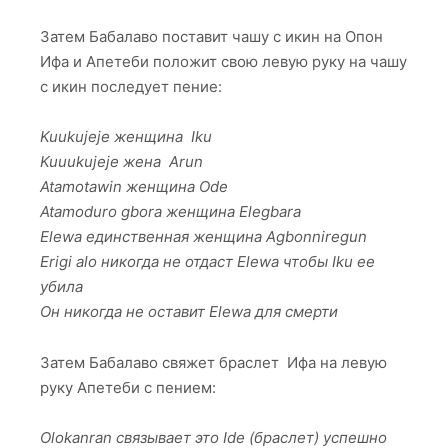
Затем Бабалаво поставит чашу с икин на Опон
Ифа и Апетеби положит свою левую руку на чашу
с икин последует пение:
Kuukujeje женщина Iku
Kuuukujeje жена Arun
Atamotawin женщина Ode
Atamoduro gbora женщина Elegbara
Elewa единственная женщина Agbonniregun
Erigi alo никогда не отдаст Elewa чтобы Iku ее
убила
Он никогда не оставит Elewa для смерти
Затем Бабалаво свяжет браслет Ифа на левую
руку Апетеби с пением:
Olokanran связывает это Ide (браслет) успешно