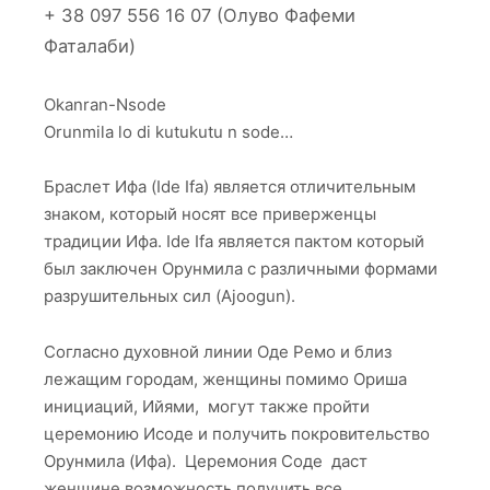
+ 38 097 556 16 07 (Олуво Фафеми
Фаталаби)
Okanran-Nsode
Orunmila lo di kutukutu n sode…
Браслет Ифа (Ide Ifa) является отличительным
знаком, который носят все приверженцы
традиции Ифа. Ide Ifa является пактом который
был заключен Орунмила с различными формами
разрушительных сил (Ajoogun).
Согласно духовной линии Оде Ремо и близ
лежащим городам, женщины помимо Ориша
инициаций, Ийями, могут также пройти
церемонию Исоде и получить покровительство
Орунмила (Ифа). Церемония Соде даст
женщине возможность получить все