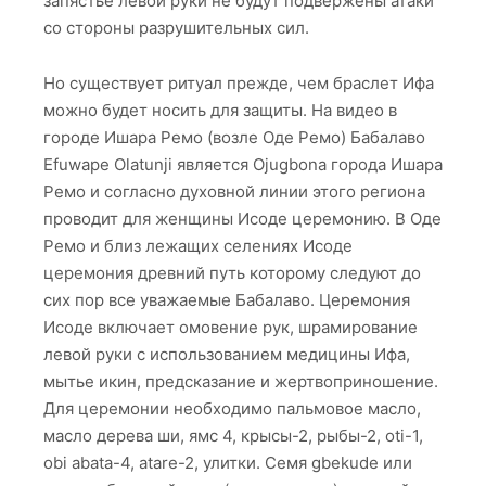
запястье левой руки не будут подвержены атаки
со стороны разрушительных сил.
Но существует ритуал прежде, чем браслет Ифа
можно будет носить для защиты. На видео в
городе Ишара Ремо (возле Оде Ремо) Бабалаво
Efuwape Olatunji является Ojugbona города Ишара
Ремо и согласно духовной линии этого региона
проводит для женщины Исоде церемонию. В Оде
Ремо и близ лежащих селениях Исоде
церемония древний путь которому следуют до
сих пор все уважаемые Бабалаво. Церемония
Исоде включает омовение рук, шрамирование
левой руки с использованием медицины Ифа,
мытье икин, предсказание и жертвоприношение.
Для церемонии необходимо пальмовое масло,
масло дерева ши, ямс 4, крысы-2, рыбы-2, oti-1,
obi abata-4, atare-2, улитки. Семя gbekude или