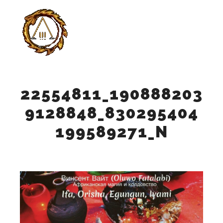
Главно
Найти
Больше инф
22554811_190888203
9128848_830295404
199589271_N