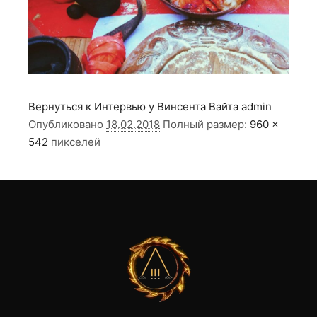
Вернуться к Интервью у Винсента Вайта
admin
Опубликовано
18.02.2018
Полный размер:
960 ×
542
пикселей