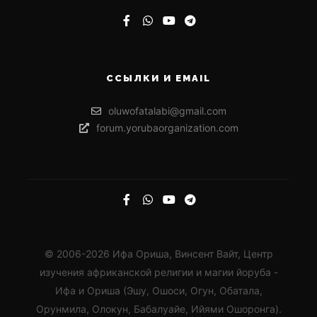
ССЫЛКИ И EMAIL
oluwofatalabi@gmail.com
forum.yorubaorganization.com
© 2006-2026 Ифа Ориша, Винсент Вайт, Центр
изучения африканской религии и магии йоруба -
Ифа и Ориша (Эшу, Ошоси, Огун, Обатала,
Орунмила, Олокун, Бабалуайе, Ийями Ошоронга).