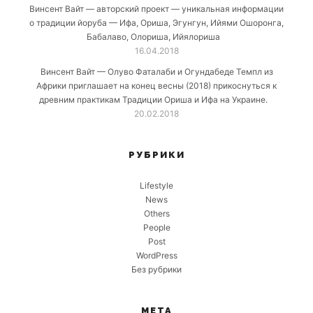
Винсент Вайт — авторский проект — уникальная информации
о традиции йоруба — Ифа, Ориша, Эгунгун, Ийями Ошоронга,
Бабалаво, Олориша, Ийялориша
16.04.2018
Винсент Вайт — Олуво Фаталаби и Огундабеде Темпл из
Африки приглашает на конец весны (2018) прикоснуться к
древним практикам Традиции Ориша и Ифа на Украине.
20.02.2018
РУБРИКИ
Lifestyle
News
Others
People
Post
WordPress
Без рубрики
МЕТА