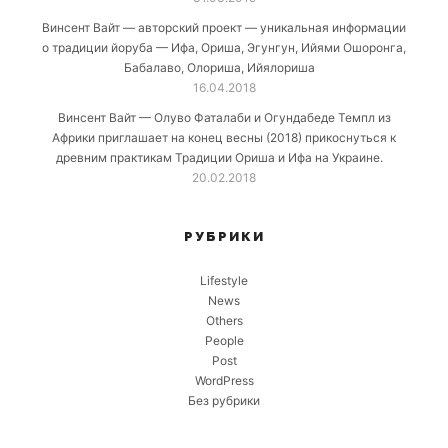
Винсент Вайт — авторский проект — уникальная информации
о традиции йоруба — Ифа, Ориша, Эгунгун, Ийями Ошоронга,
Бабалаво, Олориша, Ийялориша
16.04.2018
Винсент Вайт — Олуво Фаталаби и Огундабеде Темпл из
Африки приглашает на конец весны (2018) прикоснуться к
древним практикам Традиции Ориша и Ифа на Украине.
20.02.2018
РУБРИКИ
Lifestyle
News
Others
People
Post
WordPress
Без рубрики