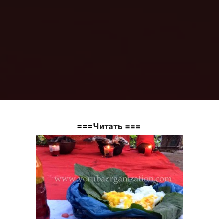
===
Читать
===