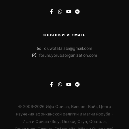
ССЫЛКИ И EMAIL
oluwofatalabi@gmail.com
forum.yorubaorganization.com
© 2006-2026 Ифа Ориша, Винсент Вайт, Центр
изучения африканской религии и магии йоруба -
Ифа и Ориша (Эшу, Ошоси, Огун, Обатала,
Орунмила, Олокун, Бабалуайе, Ийями Ошоронга).