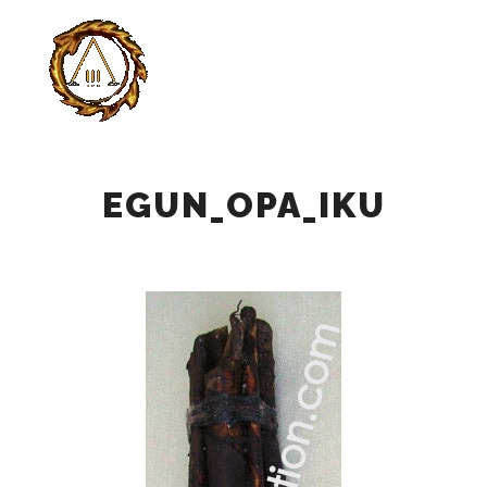
Главно
Найти
Больше инф
EGUN_OPA_IKU