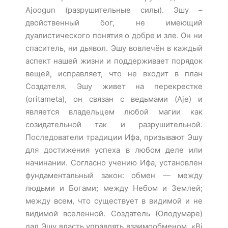
Ajoogun (разрушительные силы). Эшу –
двойственный бог, не имеющий
дуалистического понятия о добре и зле. Он ни
спаситель, ни дьявол. Эшу вовлечён в каждый
аспект нашей жизни и поддерживает порядок
вещей, исправляет, что не входит в план
Создателя. Эшу живет на перекрестке
(oritameta), он связан с ведьмами (Aje) и
является владельцем любой магии как
созидательной так и разрушительной.
Последователи традиции Ифа, призывают Эшу
для достижения успеха в любом деле или
начинании. Согласно учению Ифа, установлен
фундаментальный закон: обмен — между
людьми и Богами; между Небом и Землей;
между всем, что существует в видимой и не
видимой вселенной. Создатель (Олодумаре)
дал Эшу власть управлять взаимообменом. «Bi