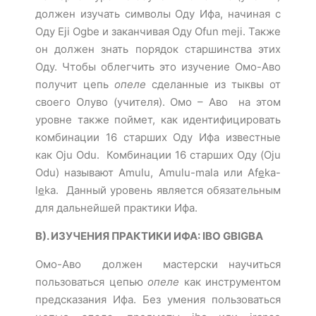
должен изучать символы Оду Ифа, начиная с
Оду Eji Ogbe и заканчивая Оду Ofun meji. Также
он должен знать порядок старшинства этих
Оду. Чтобы облегчить это изучение Омо-Аво
получит цепь
опеле
сделанные из тыквы от
своего Олуво (учителя). Омо – Аво на этом
уровне также поймет, как идентифицировать
комбинации 16 старших Оду Ифа известные
как Oju Odu. Комбинации 16 старших Оду (Oju
Odu) называют Amulu, Amulu-mala или Af
e
ka-
l
e
ka. Данный уровень является обязательным
для дальнейшей практики Ифа.
B). ИЗУЧЕНИЯ ПРАКТИКИ ИФА: IBO GBIGBA
Омо-Аво должен мастерски научиться
пользоваться цепью
опеле
как инструментом
предсказания Ифа. Без умения пользоваться