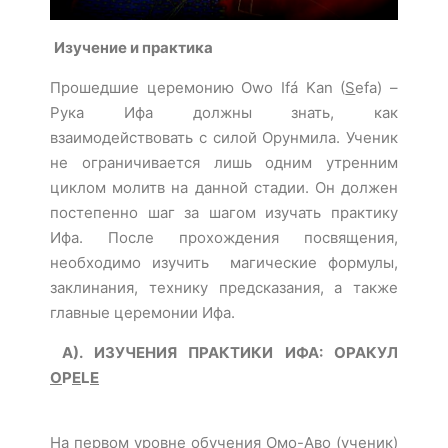
Изучение и практика
Прошедшие церемонию Owo Ifá Kan (
S
efa) –
Рука Ифа должны знать, как
взаимодействовать с силой Орунмила. Ученик
не ограничивается лишь одним утренним
циклом молитв на данной стадии. Он должен
постепенно шаг за шагом изучать практику
Ифа. После прохождения посвящения,
необходимо изучить магические формулы,
заклинания, технику предсказания, а также
главные церемонии Ифа.
A). ИЗУЧЕНИЯ ПРАКТИКИ ИФА: ОРАКУЛ
O
P
E
L
E
На первом уровне обучения Омо-Аво (ученик)