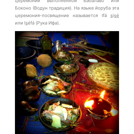
церемонии выполненной Бабалаво или
Боконо (Водун традиция). На языке йоруба эта
церемония-посвящение называется Ifá
s
i
sé
или I
s
éfá (Рука Ифа).