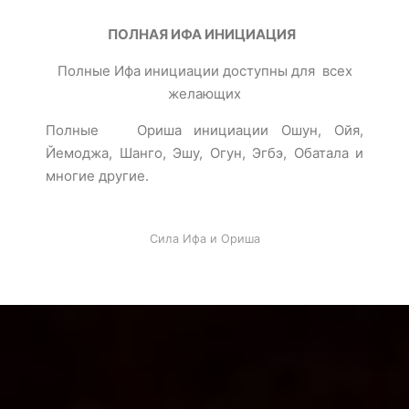
ПОЛНАЯ ИФА ИНИЦИАЦИЯ
Полные Ифа инициации доступны для всех
желающих
Полные Ориша инициации Ошун, Ойя,
Йемоджа, Шанго, Эшу, Огун, Эгбэ, Обатала и
многие другие.
Сила Ифа и Ориша