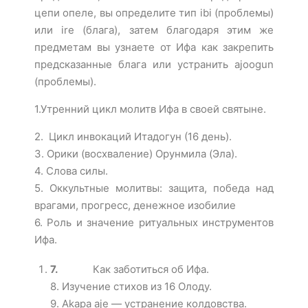
цепи опеле, вы определите тип ibi (проблемы)
или ire (блага), затем благодаря этим же
предметам вы узнаете от Ифа как закрепить
предсказанные блага или устранить ajoogun
(проблемы).
1.Утренний цикл молитв Ифа в своей святыне.
2. Цикл инвокаций Итадогун (16 день).
3. Орики (восхваление) Орунмила (Эла).
4. Слова силы.
5. Оккультные молитвы: защита, победа над
врагами, прогресс, денежное изобилие
6. Роль и значение ритуальных инструментов
Ифа.
7.
Как заботиться об Ифа.
8. Изучение стихов из 16 Олоду.
9. Akapa aj
e
— устранение колдовства.