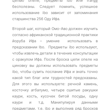
цепью
опеле,
предметы ibo или iran
se
бесполезны. Следует помнить, успешное
использование ibo зависит от запоминания
старшинства 256 Оду Ифа.
Второй шаг, который Омо-Аво должен изучить
согласно африканской традиционной практики
йоруба Ифа – умение использовать в
предсказании Ibo. Предметы ibo используют,
чтобы извлечь детали в течение консультации
с оракулом Ифа. После броска цепи опеле на
циновку вы должны использовать предметы
ibo, чтобы сузить послание Ифа и знать точно
какой тип благ или трудностей предсказаны.
Для этого вы используете: речной камень,
косточку
агбалумо
,
четыре сшитые ракушки
каури, кость, кусочек битой посуды, одну
каури и т.д. Манипулируя данными
предметами, т.е. ibo и выполнив ряд бросков