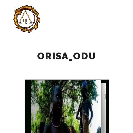
Главно
Найти
Больше инф
ORISA_ODU