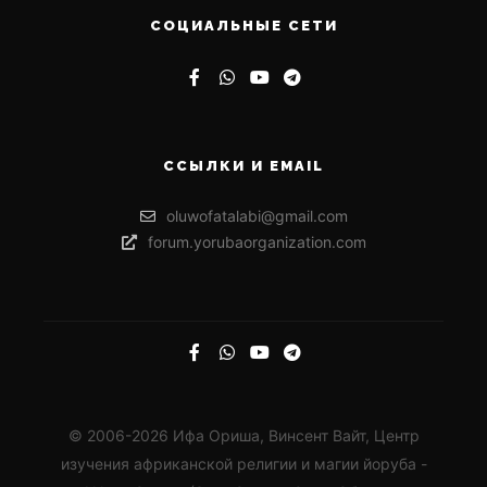
СОЦИАЛЬНЫЕ СЕТИ
ССЫЛКИ И EMAIL
oluwofatalabi@gmail.com
forum.yorubaorganization.com
© 2006-2026 Ифа Ориша, Винсент Вайт, Центр
изучения африканской религии и магии йоруба -