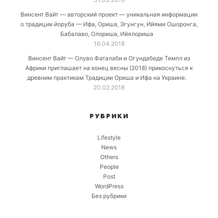
Винсент Вайт — авторский проект — уникальная информации
о традиции йоруба — Ифа, Ориша, Эгунгун, Ийями Ошоронга,
Бабалаво, Олориша, Ийялориша
16.04.2018
Винсент Вайт — Олуво Фаталаби и Огундабеде Темпл из
Африки приглашает на конец весны (2018) прикоснуться к
древним практикам Традиции Ориша и Ифа на Украине.
20.02.2018
РУБРИКИ
Lifestyle
News
Others
People
Post
WordPress
Без рубрики